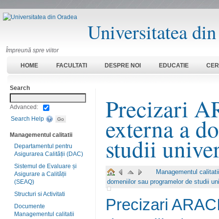
Universitatea di
Împreună spre viitor
HOME
FACULTATI
DESPRE NOI
EDUCATIE
CER
Search
Precizari A
Advanced:
externa a d
Search Help
Managementul calitatii
studii unive
Departamentul pentru
Asigurarea Calității (DAC)
Sistemul de Evaluare și
Managementul calitati
Asigurare a Calității
domeniilor sau programelor de studii un
(SEAQ)
Structuri si Activitati
Precizari ARACI
Documente
Managementul calitatii