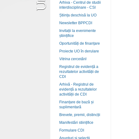
Arhiva - Centrul de studii
interdisciplinare - CSI
Știința deschisă la UO
Newsletter BPPCDI
Invitații la evenimente
științifice
Oportunități de finanțare
Proiecte UO în derulare
Vitrina cercetării
Registrul de evidență a
rezultatelor activității de
CDI
Arhivă - Registrul de
evidență a rezultatelor
activității de CDI
Finanțare de bază și
suplimentară
Brevete, premii, distincții
Manifestări stiințifice
Formulare CDI
Anunțuri și selecții