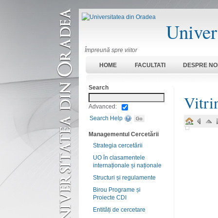
Univer
Împreună spre viitor
HOME
FACULTATI
DESPRE NO
Search
Vitri
Advanced:
Search Help
Managementul Cercetării
Strategia cercetării
UO în clasamentele
internaționale și naționale
Structuri și regulamente
Birou Programe și
Proiecte CDI
Entități de cercetare