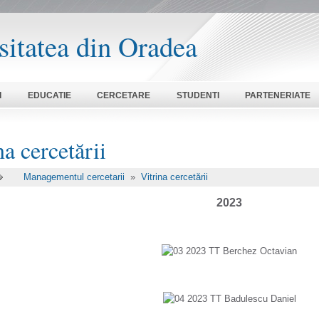
sitatea din Oradea
I
EDUCATIE
CERCETARE
STUDENTI
PARTENERIATE
na cercetării
Managementul cercetarii
»
Vitrina cercetării
2023