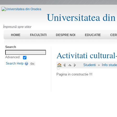
Universitatea di
Împreună spre viitor
HOME
FACULTATI
DESPRE NOI
EDUCATIE
CER
Search
Activitati cultural
Advanced:
Search Help
Studenti
»
Info stud
Pagina in constructie !!!