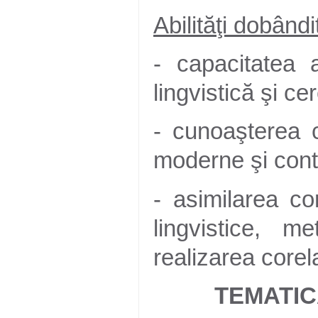
Abilităţi dobând
- capacitatea 
lingvistică şi c
- cunoaşterea c
moderne şi cont
- asimilarea conţ
lingvistice, m
realizarea corela
TEMATIC