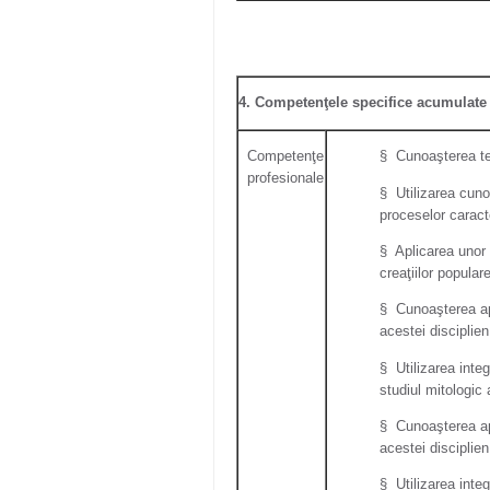
4. Competenţele specifice acumulate
Competenţe
§ Cunoaşterea teor
profesionale
§ Utilizarea cunoş
proceselor caracte
§ Aplicarea unor t
creaţiilor popula
§ Cunoaşterea apr
acestei disciplien
§ Utilizarea integ
studiul mitologic a
§ Cunoaşterea apr
acestei disciplie
§ Utilizarea integ