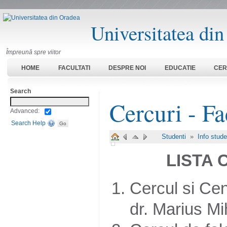
Universitatea di
Împreună spre viitor
HOME
FACULTATI
DESPRE NOI
EDUCATIE
CER
Search
Cercuri - Fa
Advanced:
Search Help
Studenti
»
Info stud
LISTA 
Cercul si Cen
dr. Marius Mi