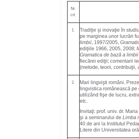
Nr.
crt.
Tradiţie şi inovaţie în stu
1.
pe marginea unor lucrări 
limbii
, 1997/2005,
Gramatic
ediţiile 1966, 2005, 2008;
M
Gramatica de bază a limbi
fiecărei ediţii; comentarii 
(metode, teorii, contribuţii
Mari lingvişti români. Pre
2.
lingvistica românească pe d
utilizând fişe de lucru, extr
etc.
Invitaţi: prof. univ. dr. Mar
şi a seminarului de
Limba 
40 de ani la Institutul Peda
Litere din Universitatea o