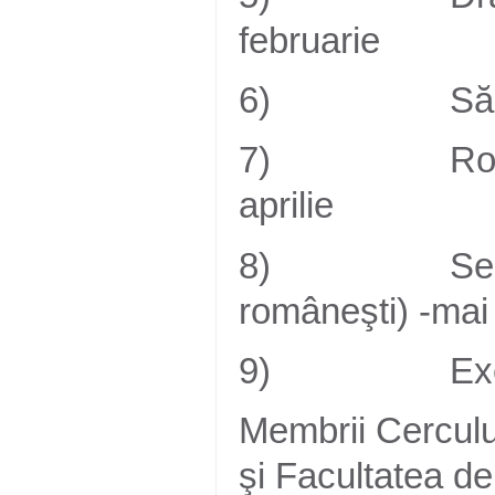
februarie
6) Sărbători
7) Rolul nat
aprilie
8) Seară rom
româneşti) -mai
9) Excursie 
Membrii Cercului
şi Facultatea d