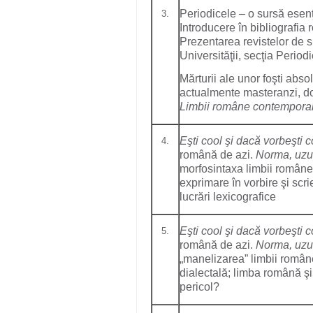
Periodicele – o sursă esenţi
3.
Introducere în bibliografia
Prezentarea revistelor de sp
Universităţii, secţia Period
Mărturii ale unor foşti abso
actualmente masteranzi, do
Limbii
române contempora
Eşti cool şi dacă vorbeşti c
4.
română de azi.
Norma, uzul
morfosintaxa limbii române.
exprimare în vorbire şi scr
lucrări lexicografice
Eşti cool şi dacă vorbeşti c
5.
română de azi.
Norma, uzul
„manelizarea” limbii române
dialectală; limba română şi
pericol?