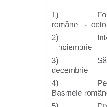
1) Formarea 
române - octo
2) Interpret
– noiembrie
3) Sărbătorir
decembrie
4) Personaje
Basmele româneş
5) Dracula î