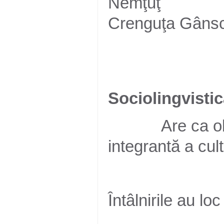
Nemţuţ 
Crenguţa Gâns
Temat
Sociolingvisti
Are ca obiect
integrantă a cultu
Întâlnirile au l