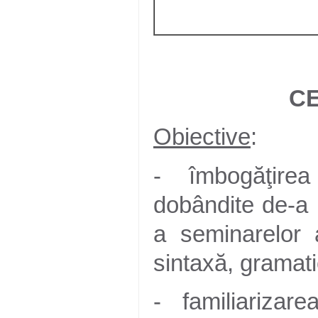
C
Obiective
:
- îmbogăţire
dobândite de-a 
a seminarelor a
sintaxă, gramat
- familiariza