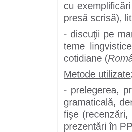
cu exemplificăr
presă scrisă), li
- discuţii pe m
teme lingvistic
cotidiane (
Român
Metode utilizate
- prelegerea, p
gramaticală, de
fişe (recenzări,
prezentări în PPT