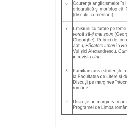
Ocurenţa anglicismelor în 
6.
ortografică şi morfologică. 
(discuţii, comentarii)
Emisiuni culturale pe teme
7.
vorbă să-ţi mai spun
(Geor
Gheorghe). Rubrici de limb
Zafiu,
Păcatele limbii
în
Ro
Vulişici Alexandrescu,
Cum
în revista
Unu
Familiarizarea studenţilor c
8.
la Facultatea de Litere şi de 
Discuţii pe marginea întocmi
române
Discuţie pe marginea manua
9.
Programei de Limba român