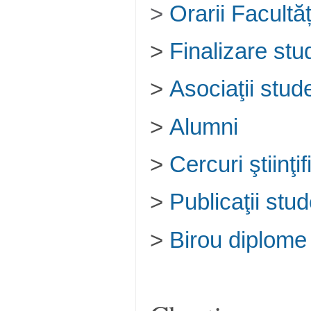
>
Orarii Facultăț
>
Finalizare stud
>
Asociaţii stud
>
Alumni
>
Cercuri ştiinţi
>
Publicaţii stud
>
Birou diplome