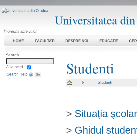
Universitatea di
Împreună spre viitor
HOME
FACULTATI
DESPRE NOI
EDUCATIE
CER
Search
Studenti
Advanced:
Search Help
Studenti
>
Situaţia şcola
>
Ghidul studen