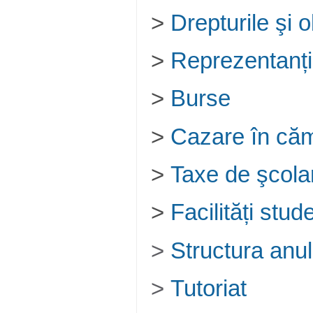
>
Drepturile şi o
>
Reprezentanți
>
Burse
>
Cazare în căm
>
Taxe de şcola
>
Facilități stude
>
Structura anul
>
Tutoriat