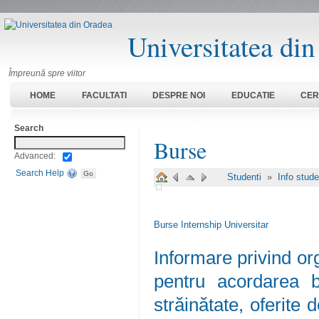
Universitatea di
Împreună spre viitor
HOME
FACULTATI
DESPRE NOI
EDUCATIE
CER
Search
Burse
Advanced:
Search Help
Studenti
»
Info stud
Burse Internship Universitar
Informare privind or
pentru acordarea b
străinătate, oferite