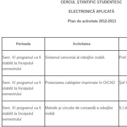
CERCUL ŞTIINTIFIC STUDENTESC
ELECTRONICĂ APLICATĂ
Plan de activitate 2012-2013
Perioada
Activitatea
Sem. II/ programul va fi
Sistemul senzorial al roboţilor mobili.
Prof
stabilit la începutul
semestrului
Sem. II/ programul va fi
Proiectarea cablajelor imprimate în OrCAD
Şef l
stabilit la începutul
semestrului
Sem. II/ programul va fi
Metode şi circuite de comandă a roboţilor
S.l.d
stabilit la începutul
mobili
semestrului