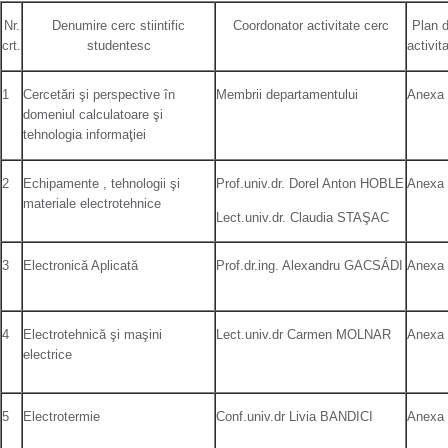
Nr.
Denumire cerc stiintific
Coordonator activitate cerc
Plan 
crt.
studentesc
activit
1
Cercetări şi perspective în
Membrii departamentului
Anexa
domeniul calculatoare şi
tehnologia informaţiei
2
Echipamente , tehnologii şi
Prof.univ.dr. Dorel Anton HOBLE
Anexa
materiale electrotehnice
Lect.univ.dr. Claudia STAŞAC
3
Electronică Aplicată
Prof.dr.ing. Alexandru GACSÁDI
Anexa
4
Electrotehnică şi maşini
Lect.univ.dr Carmen MOLNAR
Anexa
electrice
5
Electrotermie
Conf.univ.dr Livia BANDICI
Anexa