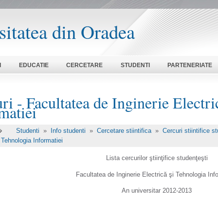
sitatea din Oradea
I
EDUCATIE
CERCETARE
STUDENTI
PARTENERIATE
ri - Facultatea de Inginerie Electri
matiei
Studenti
»
Info studenti
»
Cercetare stiintifica
»
Cercuri stiintifice 
i Tehnologia Informatiei
Lista cercurilor ştiinţifice studenţeşti
Facultatea de Inginerie Electrică şi Tehnologia Inf
An universitar 2012-2013