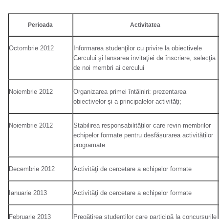
Perioada
Activitatea
Octombrie 2012
Informarea studenţilor cu privire la obiectivele
Cercului şi lansarea invitaţiei de înscriere, selecţia
de noi membri ai cercului
Noiembrie 2012
Organizarea primei întâlniri: prezentarea
obiectivelor şi a principalelor activităţi;
Noiembrie 2012
Stabilirea responsabilităților care revin membrilor
echipelor formate pentru desfășurarea activităților
programate
Decembrie 2012
Activităţi de cercetare a echipelor formate
Ianuarie 2013
Activităţi de cercetare a echipelor formate
Februarie 2013
Pregătirea studenţilor care participă la concursurile