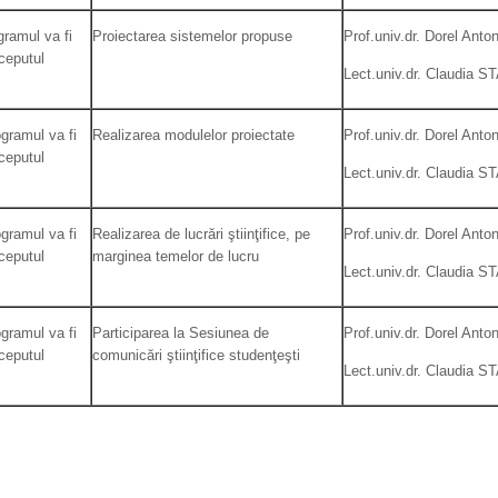
gramul va fi
Proiectarea sistemelor propuse
Prof.univ.dr. Dorel An
nceputul
Lect.univ.dr. Claudia 
ogramul va fi
Realizarea modulelor proiectate
Prof.univ.dr. Dorel An
nceputul
Lect.univ.dr. Claudia 
ogramul va fi
Realizarea de lucrări ştiinţifice, pe
Prof.univ.dr. Dorel An
nceputul
marginea temelor de lucru
Lect.univ.dr. Claudia 
ogramul va fi
Participarea la Sesiunea de
Prof.univ.dr. Dorel An
nceputul
comunicări ştiinţifice studenţeşti
Lect.univ.dr. Claudia 