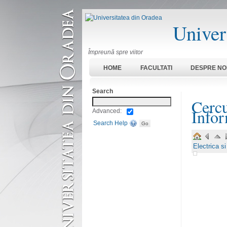
Univer
Împreună spre viitor
HOME
FACULTATI
DESPRE NO
Search
Cercu
Infor
Advanced:
Search Help
Electrica s