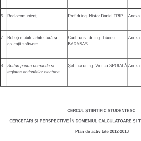
6
Radiocomunicaţii
Prof.dr.ing. Nistor Daniel TRIP
Anexa
7
Roboţi mobili. arhitectură şi
Conf. univ. dr. ing. Tiberiu
Anexa
aplicaţii software
BARABAS
8
Softuri pentru comanda şi
Şef.lucr.dr.ing. Viorica SPOIALĂ
Anexa
reglarea acţionărilor electrice
CERCUL ŞTIINTIFIC STUDENTESC
CERCETĂRI ŞI PERSPECTIVE ÎN DOMENIUL CALCULATOARE ŞI 
Plan de activitate 2012-2013