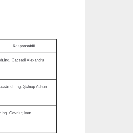
Responsabili
.dr.ing. Gacsádi Alexandru
ucrări dr. ing. Şchiop Adrian
r.ing. Gavriluţ Ioan