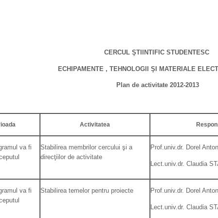
CERCUL ŞTIINTIFIC STUDENTESC
ECHIPAMENTE , TEHNOLOGII ŞI MATERIALE ELEC
Plan de activitate 2012-2013
rioada
Activitatea
Respons
gramul va fi
Stabilirea membrilor cercului şi a
Prof.univ.dr. Dorel An
nceputul
direcţiilor de activitate
Lect.univ.dr. Claudia 
gramul va fi
Stabilirea temelor pentru proiecte
Prof.univ.dr. Dorel An
nceputul
Lect.univ.dr. Claudia 