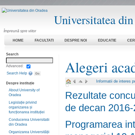
Universitatea di
Împreună spre viitor
HOME
FACULTATI
DESPRE NOI
EDUCATIE
CER
Search
Alegeri ac
Advanced:
Search Help
Informatii de interes p
Despre instituție
About University of
Rezultate concu
Oradea
Legislație privind
de decan 2016-
organizarea și
funcționarea instituției
Conducerea Universitatii
Programarea inte
din Oradea
Organizarea Universității