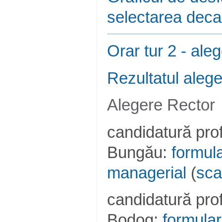
selectarea deca
Orar tur 2 - ale
Rezultatul alege
Alegere Rector
candidatură prof
Bungău:
formul
managerial
(
sc
candidatură prof
Bodog:
formular