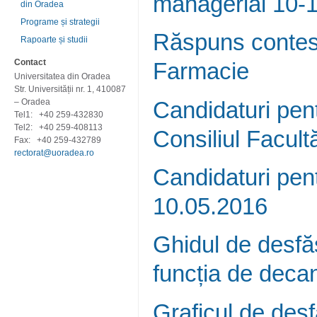
managerial 10-1
din Oradea
Programe și strategii
Răspuns contest
Rapoarte și studii
Contact
Farmacie
Universitatea din Oradea
Str. Universității nr. 1, 410087
Candidaturi pent
– Oradea
Tel1:
+40 259-432830
Tel2:
+40 259-408113
Consiliul Facultă
Fax:
+40 259-432789
rectorat@uoradea.ro
Candidaturi pen
10.05.2016
Ghidul de desfă
funcția de dec
Graficul de desf