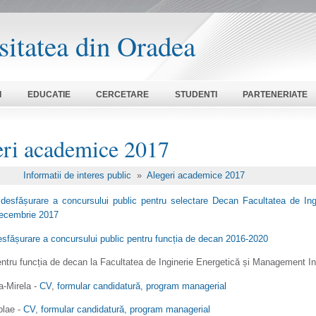
sitatea din Oradea
I
EDUCATIE
CERCETARE
STUDENTI
PARTENERIATE
eri academice 2017
Informatii de interes public
»
Alegeri academice 2017
 desfășurare a concursului public pentru selectare Decan Facultatea de Ing
decembrie 2017
esfășurare a concursului public pentru funcția de decan 2016-2020
ntru funcția de decan la Facultatea de Inginerie Energetică și Management Ind
a-Mirela -
CV
,
formular candidatură
,
program managerial
olae -
CV
,
formular candidatură
,
program managerial