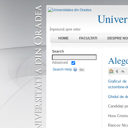
Univer
Împreună spre viitor
HOME
FACULTATI
DESPRE NO
Search
Aleg
Advanced:
Search Help
Graficul de
octombrie-
Ghidul de d
Candidați pe
Hora Cristin
Rancov Nic