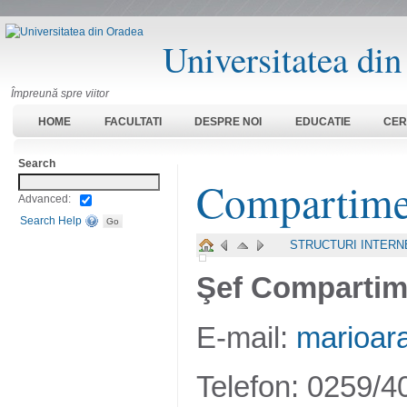
Universitatea di
Împreună spre viitor
HOME
FACULTATI
DESPRE NOI
EDUCATIE
CER
Search
Compartime
Advanced:
Search Help
STRUCTURI INTER
Şef Compartim
E-mail:
marioar
Telefon: 0259/