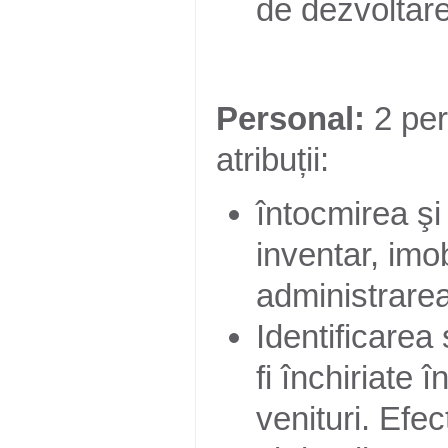
de dezvoltare 
Personal:
2 pe
atribuții:
întocmirea şi
inventar, imob
administrarea 
Identificarea 
fi închiriate î
venituri. Efe