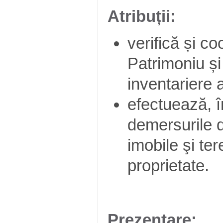
Atribuții:
verifică și c
Patrimoniu și
inventariere 
efectuează, î
demersurile d
imobile şi ter
proprietate.
Prezentare: