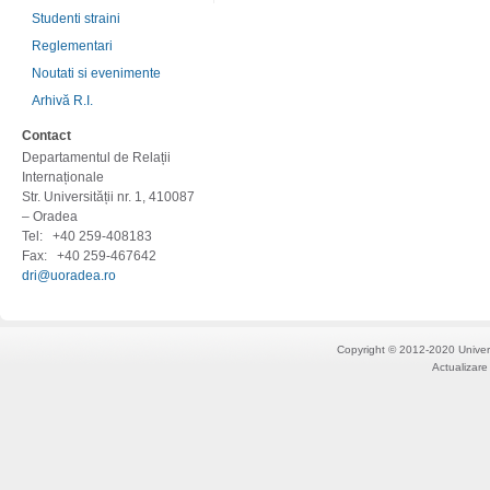
Studenti straini
Reglementari
Noutati si evenimente
Arhivă R.I.
Contact
Departamentul de Relații
Internaționale
Str. Universității nr. 1, 410087
– Oradea
Tel:
+40 259-408183
Fax:
+40 259-467642
dri@uoradea.ro
Copyright © 2012-2020 Univers
Actualizare