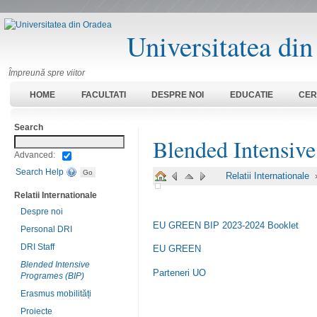
Universitatea di
Împreună spre viitor
HOME
FACULTATI
DESPRE NOI
EDUCATIE
CER
Search
Blended Intensiv
Advanced:
Search Help
Relatii Internationale
Relatii Internationale
Despre noi
EU GREEN BIP 2023-2024 Booklet
Personal DRI
DRI Staff
EU GREEN
Blended Intensive
Parteneri UO
Programes (BIP)
Erasmus mobilități
Proiecte