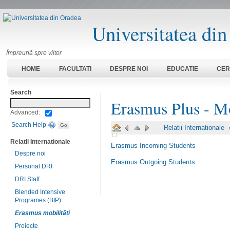
Universitatea di
Împreună spre viitor
HOME
FACULTATI
DESPRE NOI
EDUCATIE
CER
Search
Erasmus Plus - Mob
Advanced:
Search Help
Relatii Internationale
Relatii Internationale
Erasmus Incoming Students
Despre noi
Erasmus Outgoing Students
Personal DRI
DRI Staff
Blended Intensive
Programes (BIP)
Erasmus mobilități
Proiecte