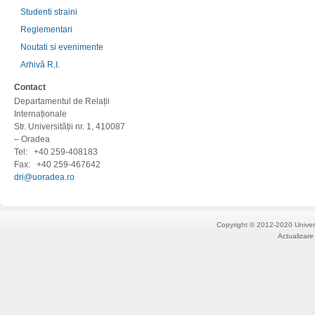
Studenti straini
Reglementari
Noutati si evenimente
Arhivă R.I.
Contact
Departamentul de Relații
Internaționale
Str. Universității nr. 1, 410087
– Oradea
Tel:
+40 259-408183
Fax:
+40 259-467642
dri@uoradea.ro
Copyright © 2012-2020 Univers
Actualizare