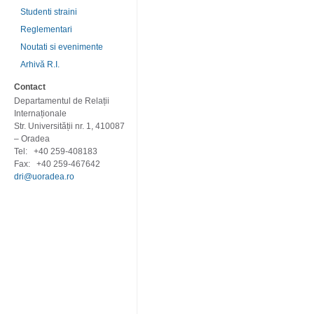
Studenti straini
Reglementari
Noutati si evenimente
Arhivă R.I.
Contact
Departamentul de Relații
Internaționale
Str. Universității nr. 1, 410087
– Oradea
Tel:
+40 259-408183
Fax:
+40 259-467642
dri@uoradea.ro