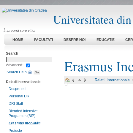
Universitatea di
Împreună spre viitor
HOME
FACULTATI
DESPRE NOI
EDUCATIE
CER
Search
Erasmus In
Advanced:
Search Help
Relatii Internationale
Relatii Internationale
Despre noi
Personal DRI
DRI Staff
Blended Intensive
Programes (BIP)
Erasmus mobilități
Proiecte