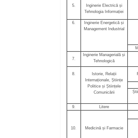
5.
Inginerie Electrică și
Tehnologia Informației
6.
Inginerie Energetică și
Management Industrial
M
Inginerie Managerială și
7.
Tehnologică
8.
Istorie, Relații
Internaționale, Științe
Politice și Științele
Ști
Comunicării
9.
Litere
10.
Medicină și Farmacie