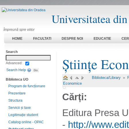
Universitatea di
Împreună spre viitor
HOME
FACULTATI
DESPRE NOI
EDUCATIE
CER
Search
Științe Eco
Advanced:
Search Help
Biblioteca/Library
»
P
Biblioteca UO
Economice
Program de funcționare
Prezentare
Cărți:
Structura
Servicii și taxe
Editura Presa U
Legitimație student
-
http://www.ed
Catalog online - OPAC