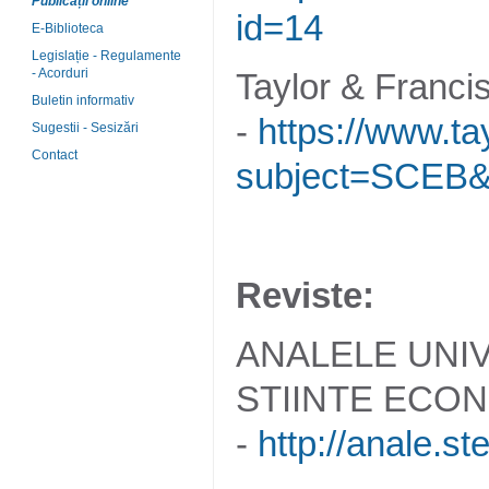
Publicații online
id=14
E-Biblioteca
Legislație - Regulamente
- Acorduri
Taylor & Franci
Buletin informativ
-
https://www.ta
Sugestii - Sesizări
Contact
subject=SCEB&
Reviste:
ANALELE UNIV
STIINTE ECON
-
http://anale.s