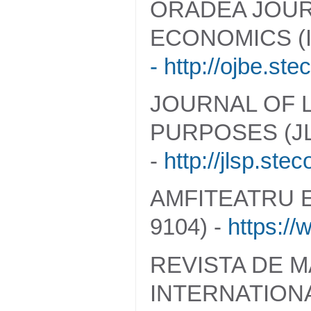
ORADEA JOUR
ECONOMICS (I
- http://ojbe.st
JOURNAL OF 
PURPOSES (JLS
-
http://jlsp.st
AMFITEATRU E
9104) -
https:/
REVISTA DE 
INTERNATIONAL