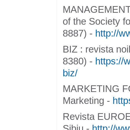
MANAGEMENT & 
of the Society 
8887) -
http://
BIZ : revista no
8380) -
https://
biz/
MARKETING FOCU
Marketing -
http
Revista EUROE
Sibiu -
http://w