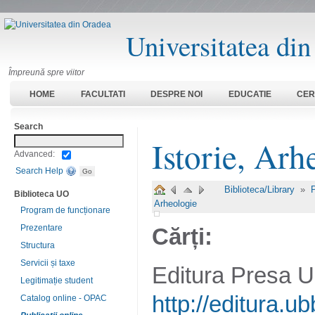
Universitatea di
Împreună spre viitor
HOME
FACULTATI
DESPRE NOI
EDUCATIE
CER
Search
Istorie, Arh
Advanced:
Search Help
Biblioteca/Library
»
P
Biblioteca UO
Arheologie
Program de funcționare
Prezentare
Cărți:
Structura
Servicii și taxe
Editura Presa 
Legitimație student
http://editura.
Catalog online - OPAC