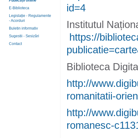
Publicații online
id=4
E-Biblioteca
Legislație - Regulamente
- Acorduri
Institutul Națion
Buletin informativ
https://bibliotec
Sugestii - Sesizări
Contact
publicatie=cart
Biblioteca Digit
http://www.digibu
romanitatii-orie
http://www.digibu
romanesc-c113