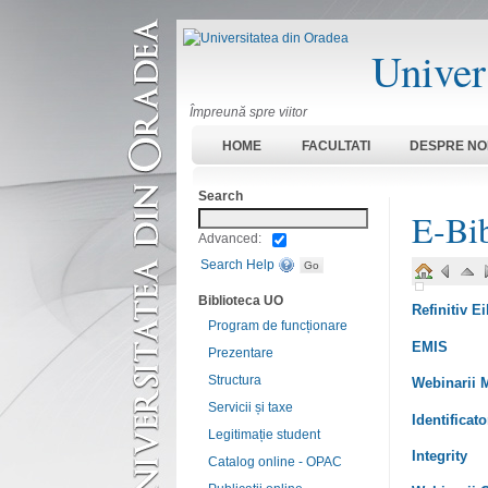
Univer
Împreună spre viitor
HOME
FACULTATI
DESPRE NO
Search
E-Bib
Advanced:
Search Help
Biblioteca UO
Refinitiv E
Program de funcționare
EMIS
Prezentare
Structura
Webinarii
Servicii și taxe
Identificato
Legitimație student
Integrity
Catalog online - OPAC