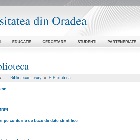
sitatea din Oradea
I
EDUCATIE
CERCETARE
STUDENTI
PARTENERIATE
lioteca
Biblioteca/Library
»
E-Biblioteca
ikon
MDPI
ri pe conturile de baze de date științifice