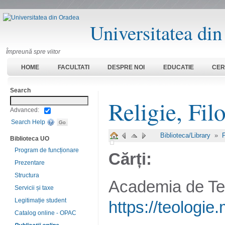
Universitatea di
Împreună spre viitor
HOME
FACULTATI
DESPRE NOI
EDUCATIE
CER
Search
Religie, Fil
Advanced:
Search Help
Biblioteca/Library
»
P
Biblioteca UO
Program de funcționare
Cărți:
Prezentare
Structura
Academia de Te
Servicii și taxe
Legitimație student
https://teologie.
Catalog online - OPAC