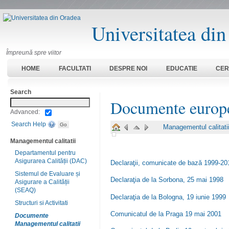
Universitatea di
Împreună spre viitor
HOME
FACULTATI
DESPRE NOI
EDUCATIE
CER
Search
Documente europ
Advanced:
Search Help
Managementul calitati
Managementul calitatii
Departamentul pentru
Asigurarea Calității (DAC)
Declaraţii, comunicate de bază 1999-20
Sistemul de Evaluare și
Declaraţia de la Sorbona, 25 mai 1998
Asigurare a Calității
(SEAQ)
Declaraţia de la Bologna, 19 iunie 1999
Structuri si Activitati
Comunicatul de la Praga 19 mai 2001
Documente
Managementul calitatii