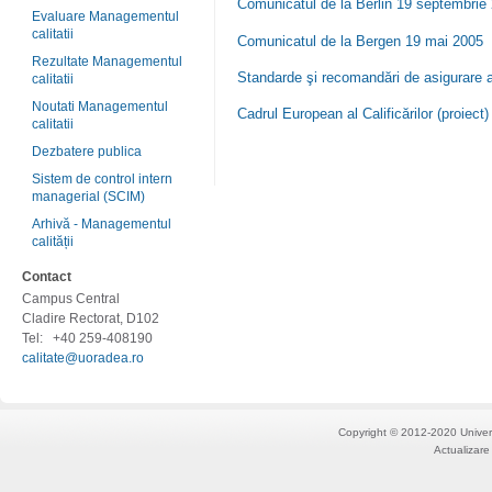
Comunicatul de la Berlin 19 septembrie
Evaluare Managementul
calitatii
Comunicatul de la Bergen 19 mai 2005
Rezultate Managementul
Standarde şi recomandări de asigurare a 
calitatii
Noutati Managementul
Cadrul European al Calificărilor (proiect)
calitatii
Dezbatere publica
Sistem de control intern
managerial (SCIM)
Arhivă - Managementul
calității
Contact
Campus Central
Cladire Rectorat, D102
Tel:
+40 259-408190
calitate@uoradea.ro
Copyright © 2012-2020 Univers
Actualizare