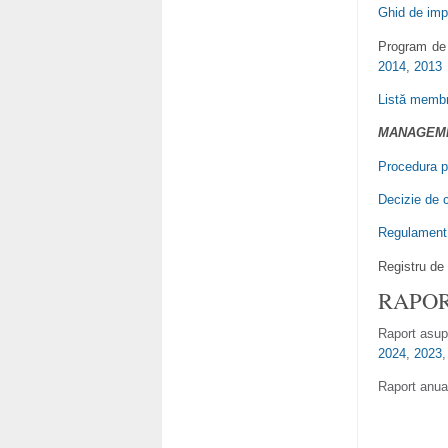
Ghid de imp
Program de 
2014
,
2013
Listă memb
MANAGEME
Procedura p
Decizie de c
Regulament 
Registru de 
RAPOR
Raport asupr
2024
,
2023
Raport anual