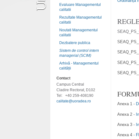
Ordonanța nr
Evaluare Managementul
calitatii
Rezultate Managementul
REGLE
calitatii
Noutati Managementul
SEAQ_PS_
calitatii
SEAQ_PS_DAC
Dezbatere publica
Sistem de control intern
SEAQ_PS_DAC
managerial (SCIM)
SEAQ_PS_DAC
Arhivă - Managementul
calității
SEAQ_PS_DAC
Contact
Campus Central
Cladire Rectorat, D102
FORM
Tel:
+40 259-408190
calitate@uoradea.ro
Anexa 1 -
D
Anexa 2 -
I
Anexa 3 -
I
Anexa 4 -
F