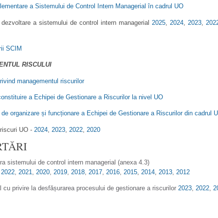
lementare a Sistemului de Control Intern Managerial în cadrul UO
dezvoltare a sistemului de control intern managerial
2025
,
2024
,
2023
,
202
rii SCIM
NTUL RISCULUI
rivind managementul riscurilor
onstituire a Echipei de Gestionare a Riscurilor la nivel UO
de organizare și funcționare a Echipei de Gestionare a Riscurilor din cadrul 
riscuri UO -
2024
,
2023
,
2022
,
2020
TĂRI
a sistemului de control intern managerial (anexa 4.3)
,
2022
,
2021
,
2020
,
2019
,
2018
,
2017
,
2016
,
2015
,
2014
,
2013
,
2012
 cu privire la desfășurarea procesului de gestionare a riscurilor
2023
,
2022
,
2