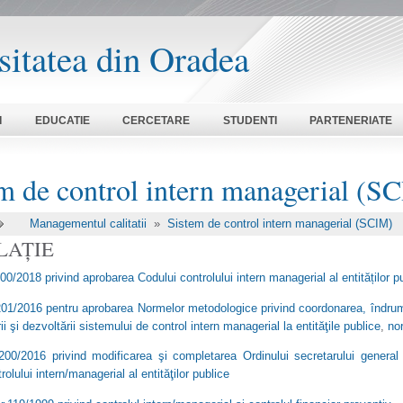
sitatea din Oradea
I
EDUCATIE
CERCETARE
STUDENTI
PARTENERIATE
m de control intern managerial (S
Managementul calitatii
»
Sistem de control intern managerial (SCIM)
LAȚIE
600/2018 privind aprobarea Codului controlului intern managerial al entităților p
 201/2016 pentru aprobarea Normelor metodologice privind coordonarea, îndru
i şi dezvoltării sistemului de control intern managerial la entităţile publice
,
no
 200/2016 privind modificarea şi completarea Ordinului secretarului genera
rolului intern/managerial al entităţilor publice