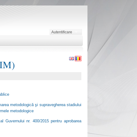
Autentificare
CIM)
ublice
marea metodologică şi supravegherea stadiului
rmele metodologice
l al Guvernului nr. 400/2015 pentru aprobarea