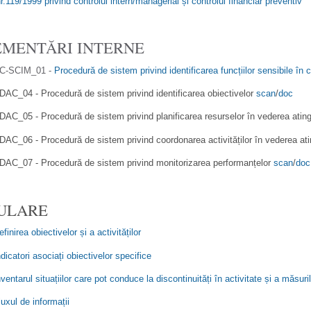
.119/1999 privind controlul intern/managerial și controlul financiar preventiv
MENTĂRI INTERNE
C-SCIM_01 -
Procedură de sistem privind identificarea funcțiilor sensibile în 
_04 - Procedură de sistem privind identificarea obiectivelor
scan
/
doc
_05 - Procedură de sistem privind planificarea resurselor în vederea atinge
_06 - Procedură de sistem privind coordonarea activităților în vederea atin
_07 - Procedură de sistem privind monitorizarea performanțelor
scan
/
doc
ULARE
efinirea obiectivelor și a activităților
ndicatori asociați obiectivelor specifice
nventarul situațiilor care pot conduce la discontinuități în activitate și a măsuri
luxul de informații