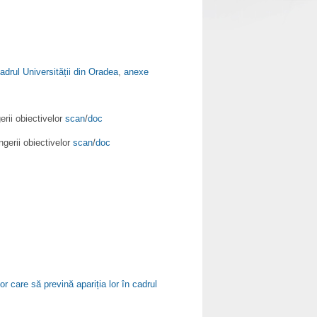
cadrul Universității din Oradea
,
anexe
rii obiectivelor
scan
/
doc
gerii obiectivelor
scan
/
doc
lor care să prevină apariția lor în cadrul