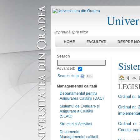
Univer
Împreună spre viitor
HOME
FACULTATI
DESPRE NO
Search
Siste
Advanced:
Search Help
LEGIS
Managementul calitatii
Departamentul pentru
Ordinul nr. 
Asigurarea Calității (DAC)
Sistemul de Evaluare și
Ordinul nr.
Asigurare a Calității
implementări
(SEAQ)
Ordinul nr.
Structuri si Activitati
Codului cont
Documente
Managementul calitatii