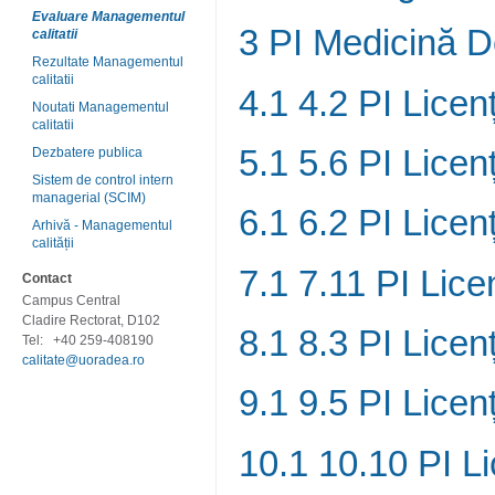
Evaluare Managementul
3 PI Medicină 
calitatii
Rezultate Managementul
calitatii
4.1 4.2 PI Lice
Noutati Managementul
calitatii
5.1 5.6 PI Lice
Dezbatere publica
Sistem de control intern
managerial (SCIM)
6.1 6.2 PI Lic
Arhivă - Managementul
calității
7.1 7.11 PI Lice
Contact
Campus Central
Cladire Rectorat, D102
8.1 8.3 PI Lice
Tel:
+40 259-408190
calitate@uoradea.ro
9.1 9.5 PI Lice
10.1 10.10 PI L