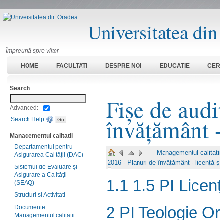
Universitatea di
Împreună spre viitor
HOME
FACULTATI
DESPRE NOI
EDUCATIE
CER
Search
Fișe de audi
Advanced:
învățământ -
Search Help
Managementul calitatii
Departamentul pentru
Managementul calitati
Asigurarea Calității (DAC)
2016 - Planuri de învățământ - licență 
Sistemul de Evaluare și
Asigurare a Calității
1.1 1.5 PI Licen
(SEAQ)
Structuri si Activitati
2 PI Teologie O
Documente
Managementul calitatii