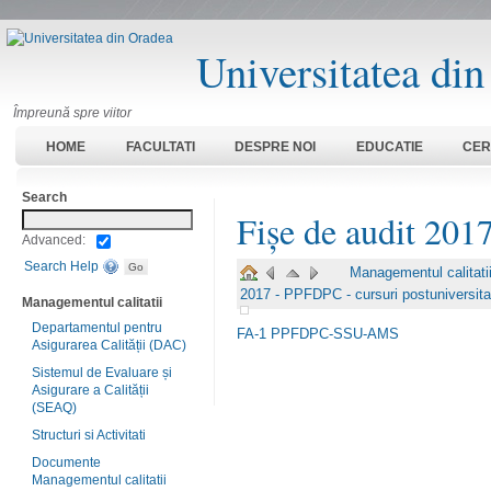
Universitatea di
Împreună spre viitor
HOME
FACULTATI
DESPRE NOI
EDUCATIE
CER
Search
Fișe de audit 201
Advanced:
Search Help
Managementul calitati
2017 - PPFDPC - cursuri postuniversita
Managementul calitatii
Departamentul pentru
FA-1 PPFDPC-SSU-AMS
Asigurarea Calității (DAC)
Sistemul de Evaluare și
Asigurare a Calității
(SEAQ)
Structuri si Activitati
Documente
Managementul calitatii