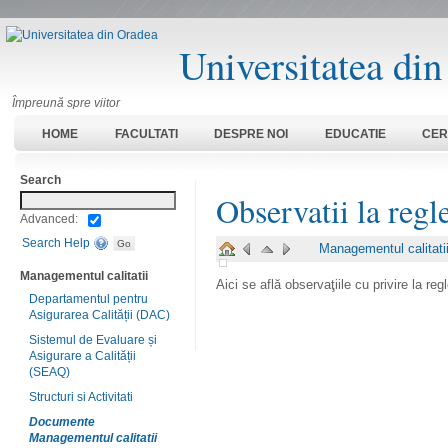
Universitatea di
Împreună spre viitor
HOME
FACULTATI
DESPRE NOI
EDUCATIE
CER
Search
Observatii la reg
Advanced:
Search Help
Managementul calitati
Managementul calitatii
Aici se află observaţiile cu privire la re
Departamentul pentru
Asigurarea Calității (DAC)
Sistemul de Evaluare și
Asigurare a Calității
(SEAQ)
Structuri si Activitati
Documente
Managementul calitatii